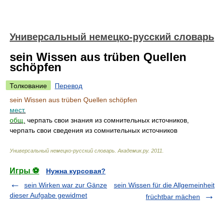
Универсальный немецко-русский словарь
sein Wissen aus trüben Quellen
schöpfen
Толкование
Перевод
sein Wissen aus trüben Quellen schöpfen
мест.
общ.
черпать свои знания из сомнительных источников,
черпать свои сведения из сомнительных источников
Универсальный немецко-русский словарь
.
Академик.ру
.
2011
.
Игры ⚽
Нужна курсовая?
sein Wirken war zur Gänze
sein Wissen für die Allgemeinheit
dieser Aufgabe gewidmet
früchtbar mächen