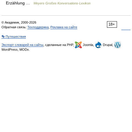
Erzählung …
Meyers Großes Konversations-Lexikon
© Академик, 2000-2026
18+
Обратная связь:
Техподдержка
,
Реклама на сайте
👣 Путешествия
Экспорт словарей на сайты
, сделанные на PHP,
Joomla,
Drupal,
WordPress, MODx.